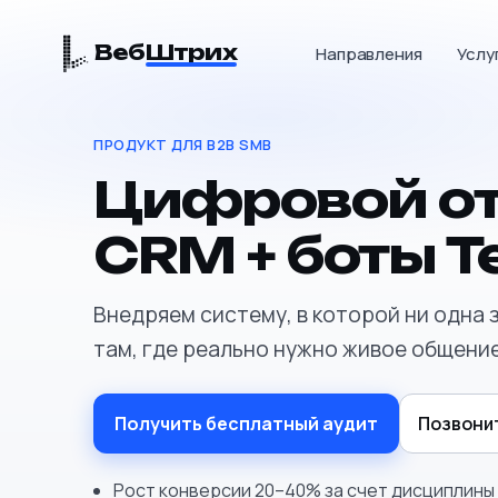
Веб
Штрих
Направления
Услу
ПРОДУКТ ДЛЯ B2B SMB
Цифровой от
CRM + боты 
Внедряем систему, в которой ни одна 
там, где реально нужно живое общение
Получить бесплатный аудит
Позвони
Рост конверсии 20–40% за счет дисциплины