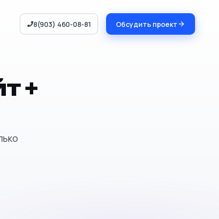
8(903) 460-08-81
Обсудить проект
т +
лько