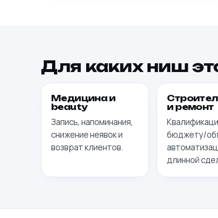
Для каких ниш эт
Медицина и
Строител
beauty
и ремонт
Запись, напоминания,
Квалификаци
снижение неявок и
бюджету/об
возврат клиентов.
автоматизац
длинной сде