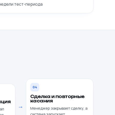
 недели тест-периода
04
Сделка и повторные
касания
ация
→
Менеджер закрывает сделку, а
тап
система запускает
ся