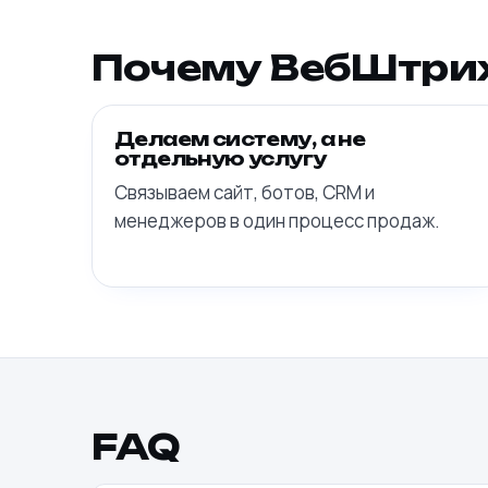
Почему ВебШтри
Делаем систему, а не
отдельную услугу
Связываем сайт, ботов, CRM и
менеджеров в один процесс продаж.
FAQ