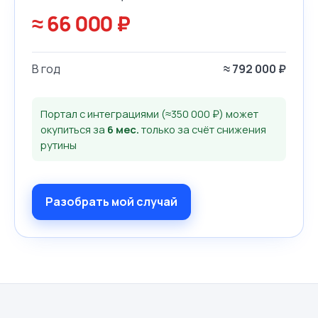
≈
66 000
₽
В год
≈
792 000
₽
Портал с интеграциями (≈350 000 ₽) может
окупиться за
6
мес.
только за счёт снижения
рутины
Разобрать мой случай