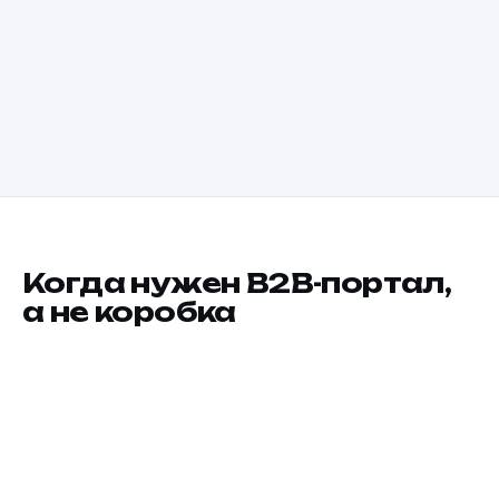
Актуальные цены и остатки онлайн
Статус и документы — в личном кабинете
Счёт за 15 минут, без ошибок
Когда нужен B2B-портал,
а не коробка