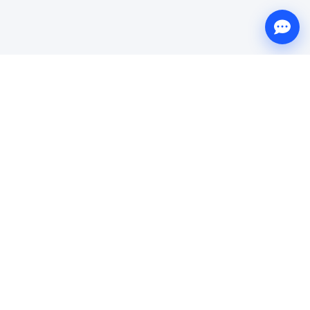
Веб
Штрих
Ростов-на-Дону и область. Веб-студия: порталы с
автоматизацией, сайты и доработка, интернет-магазины,
интеграции с 1С и CRM. Свой код, без шаблонов.
РЕКВИЗИТЫ И СВЯЗЬ
ООО ВЕБШТРИХ
ИНН: 6165241979
ОГРН: 1256100004038
Эл. почта:
info@webstroke.ru
г. Ростов-на-Дону, ул. Вавилова, д. 49, офис 111
УСЛУГИ