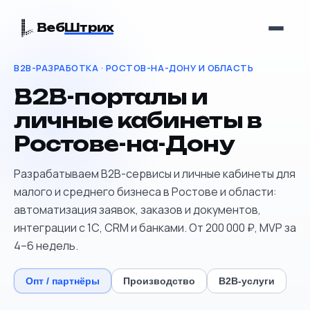
Веб
Штрих
B2B-РАЗРАБОТКА · РОСТОВ-НА-ДОНУ И ОБЛАСТЬ
B2B-порталы и
личные кабинеты в
Ростове-на-Дону
Разрабатываем B2B-сервисы и личные кабинеты для
малого и среднего бизнеса в Ростове и области:
автоматизация заявок, заказов и документов,
интеграции с 1С, CRM и банками. От 200 000 ₽, MVP за
4–6 недель.
Опт / партнёры
Производство
B2B-услуги