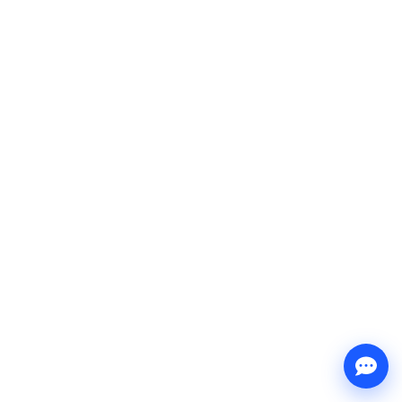
Я согласен на обработку персональных
данных в соответствии с
политикой
конфиденциальности
Я принимаю условия
публичной оферты
Отправить