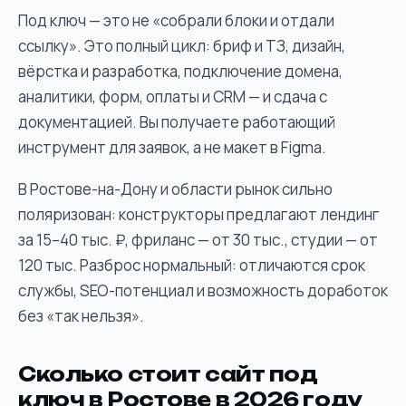
Под ключ — это не «собрали блоки и отдали
ссылку». Это полный цикл: бриф и ТЗ, дизайн,
вёрстка и разработка, подключение домена,
аналитики, форм, оплаты и CRM — и сдача с
документацией. Вы получаете работающий
инструмент для заявок, а не макет в Figma.
В Ростове-на-Дону и области рынок сильно
поляризован: конструкторы предлагают лендинг
за 15–40 тыс. ₽, фриланс — от 30 тыс., студии — от
120 тыс. Разброс нормальный: отличаются срок
службы, SEO-потенциал и возможность доработок
без «так нельзя».
Сколько стоит сайт под
ключ в Ростове в 2026 году