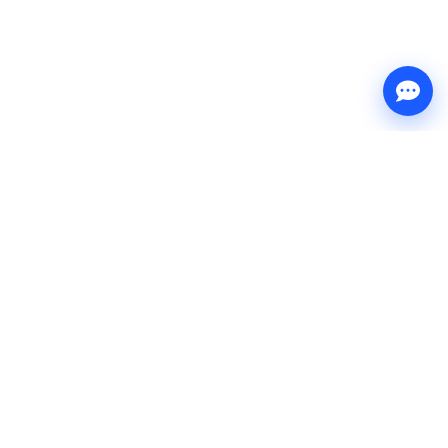
Веб
Штрих
Ростов-на-Дону и область. Веб-студия: порталы с
автоматизацией, сайты и доработка, интернет-магазины,
интеграции с 1С и CRM. Свой код, без шаблонов.
РЕКВИЗИТЫ И СВЯЗЬ
ООО ВЕБШТРИХ
ИНН: 6165241979
ОГРН: 1256100004038
Эл. почта:
info@webstroke.ru
г. Ростов-на-Дону, ул. Вавилова, д. 49, офис 111