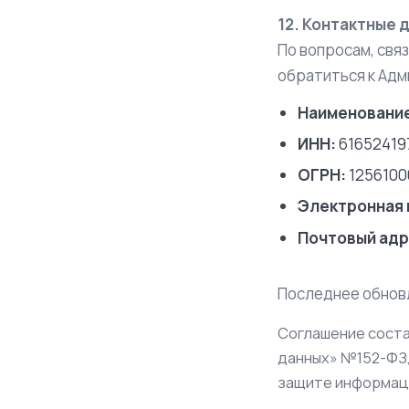
12. Контактные 
По вопросам, свя
обратиться к Адм
Наименовани
ИНН:
61652419
ОГРН:
1256100
Электронная 
Почтовый адр
Последнее обнов
Соглашение соста
данных» №152-ФЗ,
защите информаци