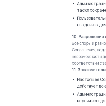
Администрация
также сохранн
Пользователь 
его данных для
10. Разрешение
Все споры и разн
Соглашения, под
невозможности д
соответствии с з
11. Заключител
Настоящее Сог
действует до 
Администрация
версия всегда