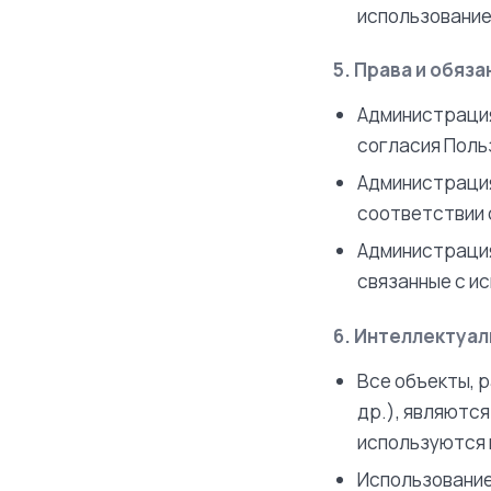
использование
5. Права и обяз
Администрация
согласия Поль
Администрация
соответствии
Администрация
связанные с и
6. Интеллектуа
Все объекты, 
др.), являютс
используются 
Использование