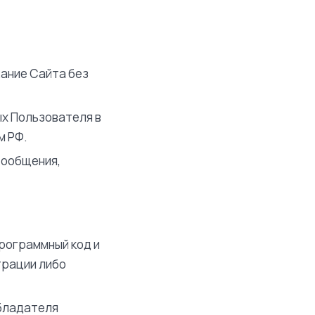
ание Сайта без
х Пользователя в
м РФ.
сообщения,
программный код и
трации либо
бладателя