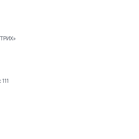
ШТРИХ»
 111