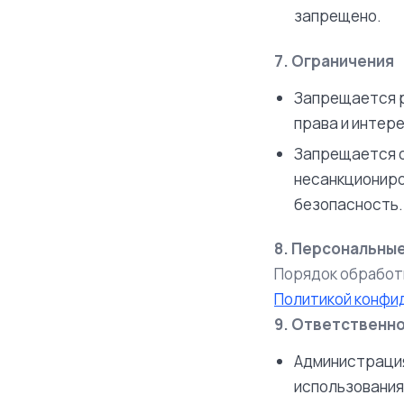
запрещено.
7. Ограничения
Запрещается р
права и интер
Запрещается о
несанкциониро
безопасность.
8. Персональны
Порядок обработ
Политикой конфи
9. Ответственн
Администрация
использования