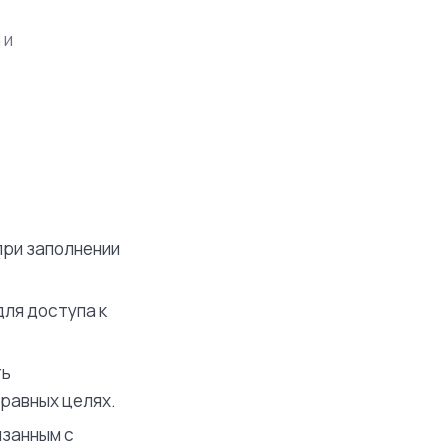
 и
ри заполнении
ля доступа к
ть
равных целях.
язанным с