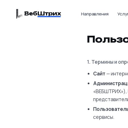
Веб
Штрих
Направления
Услу
Пользо
1. Термины и оп
Сайт
— интерне
Администрац
«ВЕБШТРИХ»), 
представители
Пользовател
сервисы.