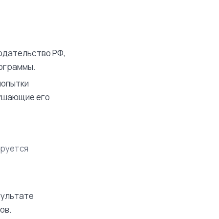
одательство РФ,
рограммы.
попытки
рушающие его
ируется
зультате
ов.