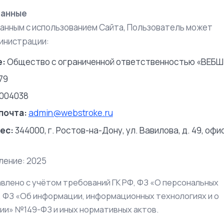
данные
занным с использованием Сайта, Пользователь может
инистрации:
е:
Общество с ограниченной ответственностью «ВЕБ
79
004038
почта:
admin@webstroke.ru
ес:
344000, г. Ростов-на-Дону, ул. Вавилова, д. 49, офис
ление: 2025
влено с учётом требований ГК РФ, ФЗ «О персональных
 ФЗ «Об информации, информационных технологиях и о
и» №149-ФЗ и иных нормативных актов.