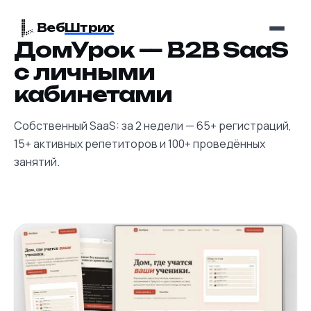
Веб
Штрих
ДомУрок — B2B SaaS
с личными
кабинетами
Собственный SaaS: за 2 недели — 65+ регистраций,
15+ активных репетиторов и 100+ проведённых
занятий.