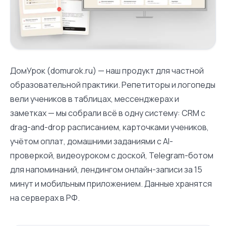
ДомУрок (domurok.ru) — наш продукт для частной
образовательной практики. Репетиторы и логопеды
вели учеников в таблицах, мессенджерах и
заметках — мы собрали всё в одну систему: CRM с
drag-and-drop расписанием, карточками учеников,
учётом оплат, домашними заданиями с AI-
проверкой, видеоуроком с доской, Telegram-ботом
для напоминаний, лендингом онлайн-записи за 15
минут и мобильным приложением. Данные хранятся
на серверах в РФ.